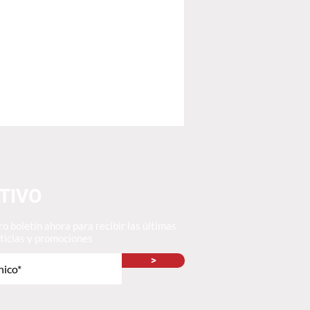
TIVO
o boletín ahora para recibir las últimas
oticias y promociones
>