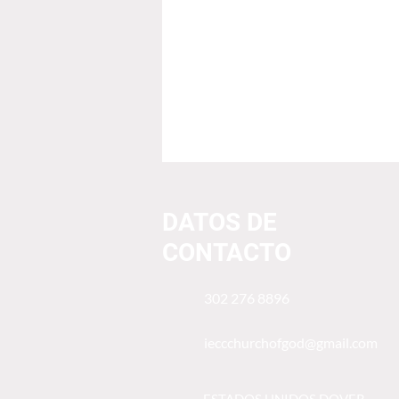
DATOS DE
CONTACTO
302 276 8896
ieccchurchofgod@gmail.com