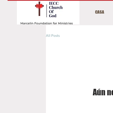
CASA
All Posts
Aún n